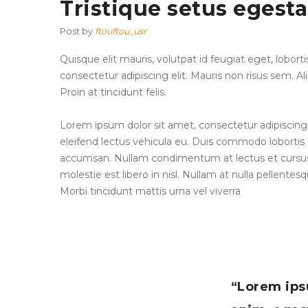
Tristique setus egesta
Post by
ftouftou_usr
Quisque elit mauris, volutpat id feugiat eget, lobor
consectetur adipiscing elit. Mauris non risus sem. Al
Proin at tincidunt felis.
Lorem ipsum dolor sit amet, consectetur adipiscing e
eleifend lectus vehicula eu. Duis commodo lobortis n
accumsan. Nullam condimentum at lectus et cursus. I
molestie est libero in nisl. Nullam at nulla pellente
Morbi tincidunt mattis urna vel viverra
“Lorem ipsu