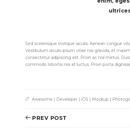
enim, eges
ultrice
Sed scelerisque tristique iaculis. Aenean congue vitae
Vestibulum iaculis ipsum vitae nisi gravida, et max
consectetur adipiscing elit. Proin ac nisl metus. Dui
commodo lobortis nisi at luctus. Proin porta dignissi
Awesome
|
Develeper
|
iOS
|
Mockup
|
Photogr
PREV POST