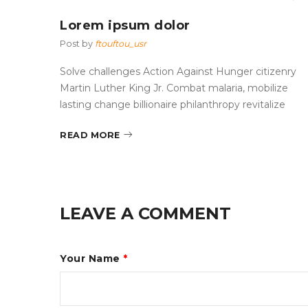
Lorem ipsum dolor
Post by
ftouftou_usr
zenry
Solve challenges Action Against Hunger citizenry
ize
Martin Luther King Jr. Combat malaria, mobilize
ize
lasting change billionaire philanthropy revitalize
READ MORE
LEAVE A COMMENT
Your Name
*