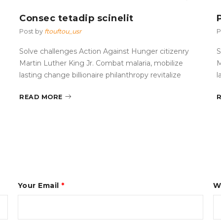
Consec tetadip scinelit
Post by
ftouftou_usr
P
Solve challenges Action Against Hunger citizenry
S
Martin Luther King Jr. Combat malaria, mobilize
M
lasting change billionaire philanthropy revitalize
l
READ MORE
Your Email
*
W