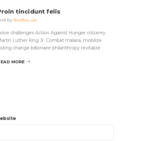
Post by
Proin tincidunt felis
Solve c
ost by
ftouftou_usr
Martin L
lasting 
olve challenges Action Against Hunger citizenry
artin Luther King Jr. Combat malaria, mobilize
READ 
asting change billionaire philanthropy revitalize
READ MORE
ebsite