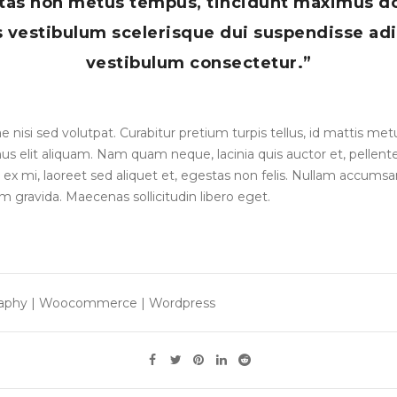
tas non metus tempus, tincidunt maximus do
s vestibulum scelerisque dui suspendisse ad
vestibulum consectetur.”
 nisi sed volutpat. Curabitur pretium turpis tellus, id mattis metus
imus elit aliquam. Nam quam neque, lacinia quis auctor et, pelle
s ex mi, laoreet sed aliquet et, egestas non felis. Nullam accumsa
m gravida. Maecenas sollicitudin libero eget.
aphy
|
Woocommerce
|
Wordpress