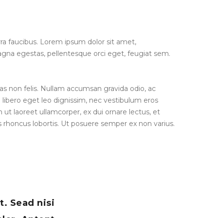
rra faucibus. Lorem ipsum dolor sit amet,
 magna egestas, pellentesque orci eget, feugiat sem.
tas non felis. Nullam accumsan gravida odio, ac
n libero eget leo dignissim, nec vestibulum eros
t laoreet ullamcorper, ex dui ornare lectus, et
uis rhoncus lobortis. Ut posuere semper ex non varius.
t. Sead nisi