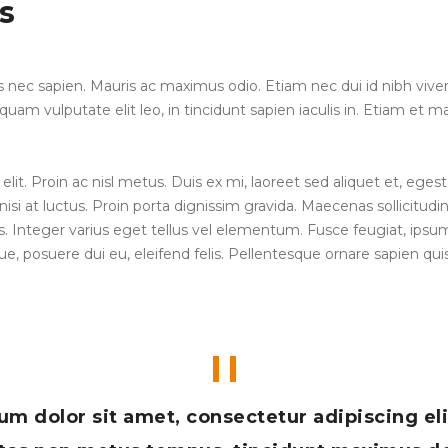
s
tis nec sapien. Mauris ac maximus odio. Etiam nec dui id nibh vive
iquam vulputate elit leo, in tincidunt sapien iaculis in. Etiam et
lit. Proin ac nisl metus. Duis ex mi, laoreet sed aliquet et, eges
isi at luctus. Proin porta dignissim gravida. Maecenas sollicitudi
nteger varius eget tellus vel elementum. Fusce feugiat, ipsum u
sque, posuere dui eu, eleifend felis. Pellentesque ornare sapien q
m dolor sit amet, consectetur adipiscing eli