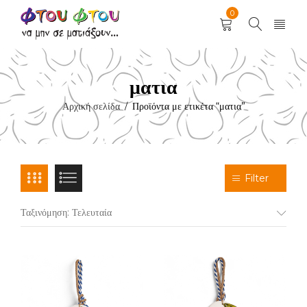
0
ματια
Αρχική σελίδα
Προϊόντα με ετικέτα “ματια”
/
Filter
Ταξινόμηση: Τελευταία