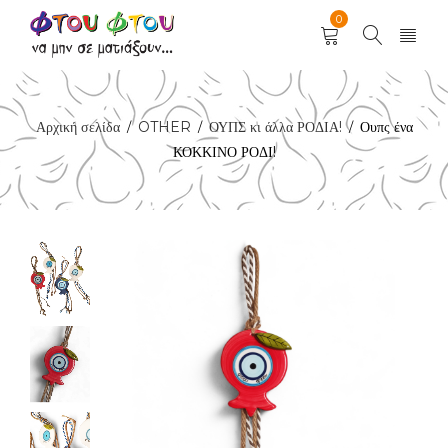
0
Αρχική σελίδα
OTHER
ΟΥΠΣ κι άλλα ΡΟΔΙΑ!
Ουπς ένα
/
/
/
ΚΟΚΚΙΝΟ ΡΟΔΙ!