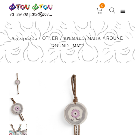
0
Αρχική σελίδα
OTHER
ΚΡΕΜΑΣΤΑ ΜΑΤΙΑ
ROUND
/
/
/
ROUND …ΜΑΤΙ!