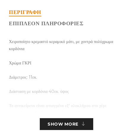
ΠΕΡΙΓΡΑΦΉ
ΕΠΙΠΛΈΟΝ ΠΛΗΡΟΦΟΡΊΕΣ
Χειροποίητο κρεμαστό κεραμικό μάτι, με χοντρά πολύχρωμα
κορδόνια
Χρώμα ΓΚΡΙ
Διάμετρος: 11εκ.
Διάσταση με κορδόνια 40εκ. ύψος
Το αντικείμενο είναι φτιαγμένο εξ’ ολοκλήρου στο χέρι
και υπάρχει πιθανότητα μικρών αποκλίσεων
SHOW MORE
τα τεμάχια είναι περιορισμένα