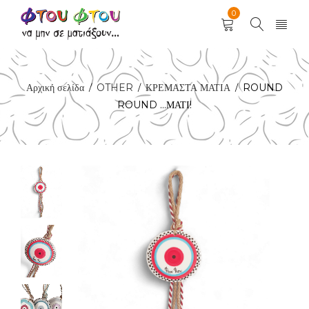
0
Αρχική σελίδα
OTHER
ΚΡΕΜΑΣΤΑ ΜΑΤΙΑ
ROUND
/
/
/
ROUND …ΜΑΤΙ!