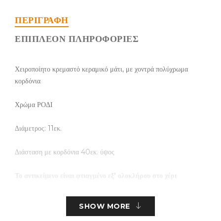
ΠΕΡΙΓΡΑΦΉ
ΕΠΙΠΛΈΟΝ ΠΛΗΡΟΦΟΡΊΕΣ
Χειροποίητο κρεμαστό κεραμικό μάτι, με χοντρά πολύχρωμα
κορδόνια
Χρώμα ΡΟΔΙ
Διάμετρος: 11εκ.
Διάσταση με κορδόνια 40εκ. ύψος
Το αντικείμενο είναι φτιαγμένο εξ’ ολοκλήρου στο χέρι
και υπάρχει πιθανότητα μικρών αποκλίσεων
SHOW MORE
τα τεμάχια είναι περιορισμένα