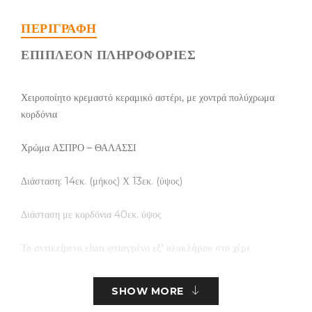
ΠΕΡΙΓΡΑΦΉ
ΕΠΙΠΛΈΟΝ ΠΛΗΡΟΦΟΡΊΕΣ
Χειροποίητο κρεμαστό κεραμικό αστέρι, με χοντρά πολύχρωμα
κορδόνια
Χρώμα ΑΣΠΡΟ – ΘΑΛΑΣΣΙ
Διάσταση: 14εκ. (μήκος) Χ 13εκ. (ύψος)
Διάσταση με κορδόνια 40εκ. ύψος
Το αντικείμενο είναι φτιαγμένο εξ’ ολοκλήρου στο χέρι
και υπάρχει πιθανότητα μικρών αποκλίσεων
SHOW MORE
τα τεμάχια είναι περιορισμένα