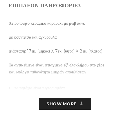
ΕΠΙΠΛΈΟΝ ΠΛΗΡΟΦΟΡΊΕΣ
Χειροποίητο κεραμικό καραβάκι με μωβ πανί,
με φουντίτσα και αγκυρούλα
Διάσταση: 17εκ. (μήκος) Χ 7εκ. (ύψος) X 8εκ. (πλάτος)
Το αντικείμενο είναι φτιαγμένο εξ’ ολοκλήρου στο χέρι
και υπάρχει πιθανότητα μικρών αποκλίσεων
τα τεμάχια είναι περιορισμένα
SHOW MORE