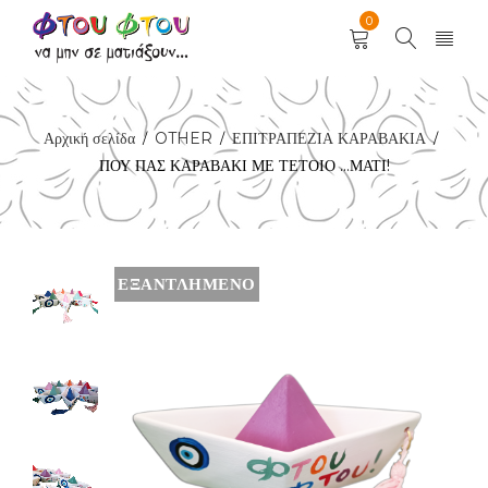
0
Αρχική σελίδα
OTHER
ΕΠΙΤΡΑΠΕΖΙΑ ΚΑΡΑΒΑΚΙΑ
/
/
/
ΠΟΥ ΠΑΣ ΚΑΡΑΒΑΚΙ ΜΕ ΤΕΤΟΙΟ …ΜΑΤΙ!
ΕΞΑΝΤΛΗΜΈΝΟ