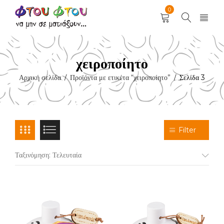
0
χειροποίητο
Αρχική σελίδα
Προϊόντα με ετικέτα “χειροποίητο”
Σελίδα 3
/
/
Filter
Ταξινόμηση: Τελευταία