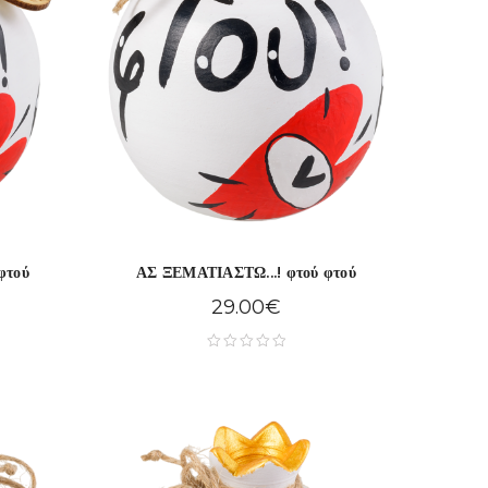
φτού
ΑΣ ΞΕΜΑΤΙΑΣΤΩ...! φτού φτού
29.00
€