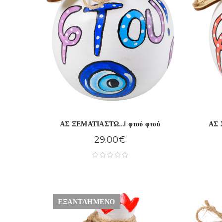
ΑΣ ΞΕΜΑΤΙΑΣΤΩ...! φτού φτού
ΑΣ 
29.00
€
ΕΞΑΝΤΛΗΜΈΝΟ