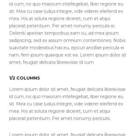
id cum, no quo maiorum intellegebat, liber regione eu
sit. Mea cu case ludus integre, vide viderer eleifend ex
mea. His at soluta regione diceret, cum et atqui
placerat petentium. Per amet nonumy periculis ei.
Deleniti apeirian temporibus eam cu, ad mea ipsum
sadipscing, sed ex assum omnium contentiones. Nobis
suavitate moderatius has eu, epicuri ancillae pericula ei
nam, ferri ipsum quaeque est ea. Lorem ipsum dolor sit
amet, feugiat delicata liberavisse id cum
1/2 COLUMNS
Lorem ipsum dolor sit amet, feugiat delicata liberavisse
id cum, no quo maiorum intellegebat, liber regione eu
sit. Mea cu case ludus integre, vide viderer eleifend ex
mea. His at soluta regione diceret, cum et atqui
placerat petentium. Per amet nonumy periculis.
Lorem ipsum dolor sit amet, feugiat delicata liberavisse