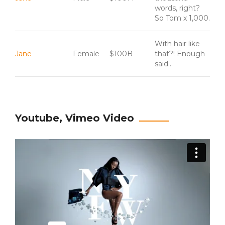
words, right?
So Tom x 1,000.
With hair like
Jane
Female
$100B
that?! Enough
said…
Youtube, Vimeo Video