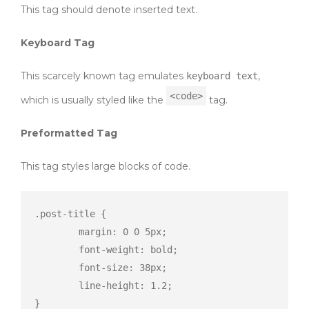
This tag should denote
inserted
text.
Keyboard Tag
This scarcely known tag emulates
,
keyboard text
<code>
which is usually styled like the
tag.
Preformatted Tag
This tag styles large blocks of code.
.post-title {

	margin: 0 0 5px;

	font-weight: bold;

	font-size: 38px;

	line-height: 1.2;

}