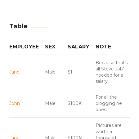
Table
EMPLOYEE
SEX
SALARY
NOTE
Because that’s
all Steve Job’
Jane
Male
$1
needed for a
salary.
For all the
John
Male
$100K
blogging he
does.
Pictures are
worth a
Jane
Male
$100M
thousand